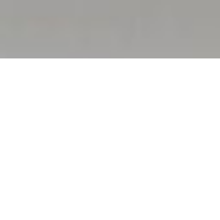
Unser Praxisteam
kümmert sich
gerne darum, dass Ihre Zähne
gesund sind und es auch
bleiben